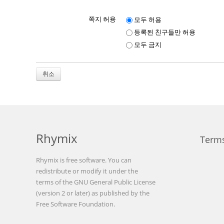
쪽지 허용
모두 허용
등록된 친구들만 허용
모두 금지
취소
Rhymix
Terms
Rhymix is free software. You can
redistribute or modify it under the
terms of the GNU General Public License
(version 2 or later) as published by the
Free Software Foundation.