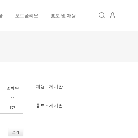
술
포트폴리오
홍보 및 채용
로그인
회원가입
채용 - 게시판
조회 수
550
홍보 - 게시판
577
쓰기