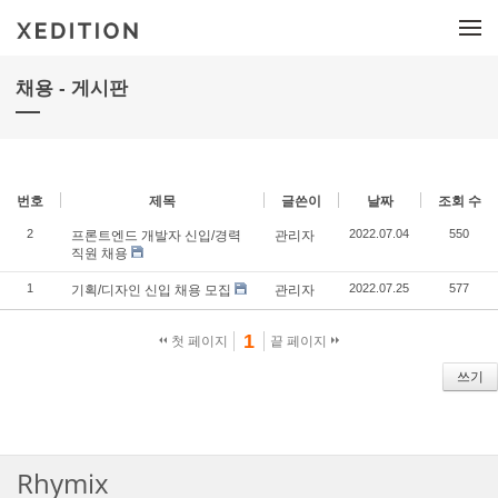
메뉴 건너뛰기
채용 - 게시판
번호
제목
글쓴이
날짜
조회 수
2
2022.07.04
550
프론트엔드 개발자 신입/경력
관리자
직원 채용
1
2022.07.25
577
기획/디자인 신입 채용 모집
관리자
1
첫 페이지
끝 페이지
쓰기
검색
태그
Rhymix